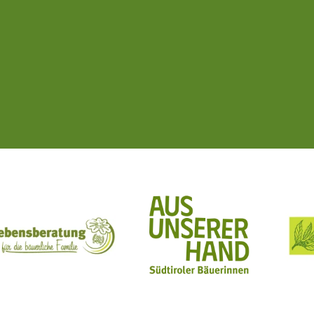
ft Mit Bäuerinnen lernen - wachsen - leben
Lebensberatung für die bäuerliche Familie
Aus unserer Hand