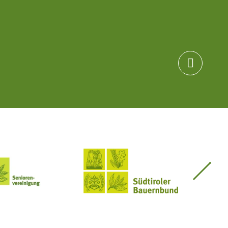

Seniorenvereinigung im SBB
Südtiroler Bauernbund