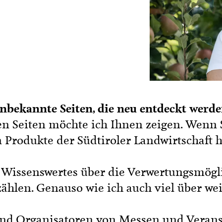
n
Mit Bäuerinnen lernen
ionskurse
 & Verkostungen
unbekannte Seiten, die neu entdeckt werde

n Seiten möchte ich Ihnen zeigen. Wenn S
n Produkte der Südtiroler Landwirtschaft
 Wissenswertes über die Verwertungsmögli
hlen. Genauso wie ich auch viel über wei
nd Organisatoren von Messen und Veranst