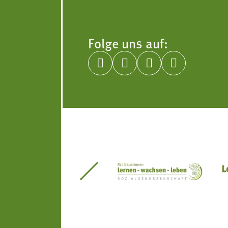
Folge uns auf:




itseinsätze Südtirol
Südtiroler Gärtnervereinigung
Sozialgenossenscha