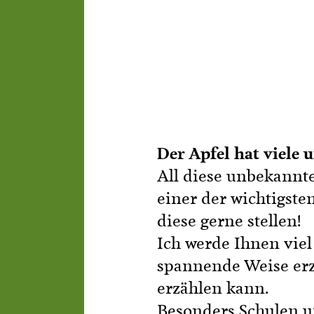
Bezirke und Ortsgruppe
Koch- & Backkurse
Sozialgenossenschaft "
Handarbeits- & Dekorat
- wachsen - leben"
Hof- & Gartenführungen
Berichte und Aktuelles
Produktpräsentationen
Termine
Der Apfel hat viele 
Bäuerliche Buffets
All diese unbekannte
Mitgliedschaft
einer der wichtigste
Hofgeschichten
diese gerne stellen!
Landessekretariat
Ich werde Ihnen viel
spannende Weise erzä
erzählen kann.
Besonders Schulen u