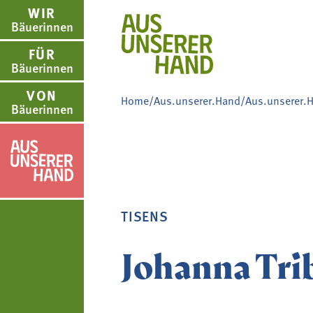
WIR
Bäuerinnen
FÜR
Bäuerinnen
VON
Home
/
Aus.unserer.Hand
/
Aus.unserer.
Bäuerinnen
WIR BÄUERINNE
FÜR BÄUERINNE
VON BÄUERINNE
AUS.UNSERER.H
us.unserer.Hand
Über uns
Aus- und Weiterbildung
Rezepte
Aus.unserer.Hand-Bäue
TISENS
Bäuerin des Jahres
Reiseangebote
Bastelanleitungen
Termine
Johanna Tri
Landesbäuerinnenrat
Lebensberatung
Gartentipps
Schulprojekte