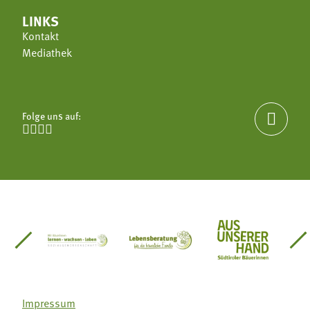
LINKS
Kontakt
Mediathek
Folge uns auf:





einsätze Südtirol
üdtiroler Gärtnervereinigung
Sozialgenossenschaft Mit Bäuerinnen lernen - w
Lebensberatung für die bäuerlic
Aus unserer 
Impressum