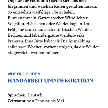
Objekte für Haus und Garten sich aus den
Termine
Bäuerliche Buffets
biegsamen und weichen Ruten gestalten lassen.
Mitgliedschaft
So entstehen vielfältige Obstschalen,
Hofgeschichten
Blumenampeln, Gartenstecker, Windlichter,
Landessekretariat
Vogelfutterhäuschen oder Weidenkugeln. Im
Frühjahr kann man auch mit frischen Weiden
flechten und lebende, grüne Weidenwerke
kreieren. Eine Bitte habe ich: Die Anmeldung
sollte zwei Wochen vorher erfolgen, da die Weiden
eingeweicht werden müssen.
WEIDEN FLECHTEN
HANDARBEIT UND DEKORATION
Sprachen
: Deutsch
Zeitraum
: von Februar bis Mai