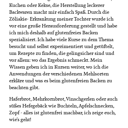
Termine
Kuchen oder Kekse, die Herstellung leckerer
Bäuerliche Buffets
Backwaren macht mir einfach Spaß. Durch die
Mitgliedschaft
Zöliakie- Erkrankung meiner Tochter wurde ich
Hofgeschichten
Landessekretariat
vor eine große Herausforderung gestellt und habe
ich mich deshalb auf glutenfreies Backen
spezialisiert. Ich habe viele Kurse zu dem Thema
besucht und selbst experimentiert und getüftelt,
um Rezepte zu finden, die gelingsicher sind und
vor allem: wo das Ergebnis schmeckt. Mein
Wissen geben ich in Kursen weiter, wo ich die
Anwendungen der verschiedenen Mehlsorten
erkläre und was es beim glutenfreien Backen zu
beachten gibt.
Haferbrot, Mehrkornbrot, Vinschgerlen oder auch
süßes Hefegebäck wie Buchteln, Apfelschnecken,
Zopf - alles ist glutenfrei machbar, ich zeige euch,
wie's geht!