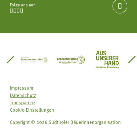
Folge uns auf:





einsätze Südtirol
üdtiroler Gärtnervereinigung
Sozialgenossenschaft Mit Bäuerinnen lernen - w
Lebensberatung für die bäuerlic
Aus unserer 
Impressum
Datenschutz
Transparenz
Cookie-Einstellungen
Copyright © 2026 Südtiroler Bäuerinnenorganisation