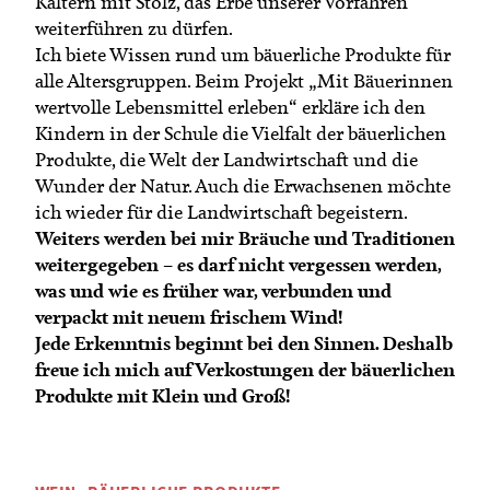
Termine
Kaltern mit Stolz, das Erbe unserer Vorfahren
Bäuerliche Buffets
weiterführen zu dürfen.
Mitgliedschaft
Ich biete Wissen rund um bäuerliche Produkte für
Hofgeschichten
alle Altersgruppen. Beim Projekt „Mit Bäuerinnen
Landessekretariat
wertvolle Lebensmittel erleben“ erkläre ich den
Kindern in der Schule die Vielfalt der bäuerlichen
Produkte, die Welt der Landwirtschaft und die
Wunder der Natur. Auch die Erwachsenen möchte
ich wieder für die Landwirtschaft begeistern.
Weiters werden bei mir Bräuche und Traditionen
weitergegeben – es darf nicht vergessen werden,
was und wie es früher war, verbunden und
verpackt mit neuem frischem Wind!
Jede Erkenntnis beginnt bei den Sinnen. Deshalb
freue ich mich auf Verkostungen der bäuerlichen
Produkte mit Klein und Groß!