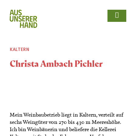















Wir Bäuerinnen
Für Bäuerinnen
Von Bäuerinnen
Aus.unserer.Hand-Bäuerinnen
Aus.unserer.Hand-Bäuerinnen
Termine
Schulprojekte
Koch- & Backkurse
Handarbeits- & Dekorationskurse
Hof- & Gartenführungen
Produktpräsentationen & Verkostungen
Bäuerliche Buffets
Hofgeschichten
Wir Bäuerinnen

KALTERN
Termine
Für Bäuerinnen
Über uns
Aus- und Weiterbildung
Rezepte

Christa Ambach Pichler
Bäuerin des Jahres
Reiseangebote
Bastelanleitungen
Schulprojekte
Von Bäuerinnen

Landesbäuerinnenrat
Lebensberatung
Gartentipps
Koch- & Backkurse
Bezirke und Ortsgruppen
Handarbeits- & Dekorationskurse
Sozialgenossenschaft "Mit Bäuerinnen lernen -
wachsen - leben"
Hof- & Gartenführungen
Mein Weinbaubetrieb liegt in Kaltern, verteilt auf
sechs Weingüter von 270 bis 430 m Meereshöhe.
Berichte und Aktuelles
Produktpräsentationen & Verkostungen
Ich bin Weinbäuerin und beliefere die Kellerei