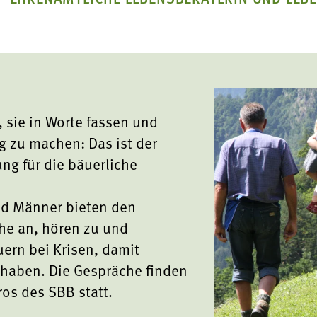
n
Mit Bäuerinnen lernen
ionskurse
, sie in Worte fassen und
 & Verkostungen
g zu machen: Das ist der

ng für die bäuerliche
nd Männer bieten den
he an, hören zu und
ern bei Krisen, damit
haben. Die Gespräche finden
ros des SBB statt.