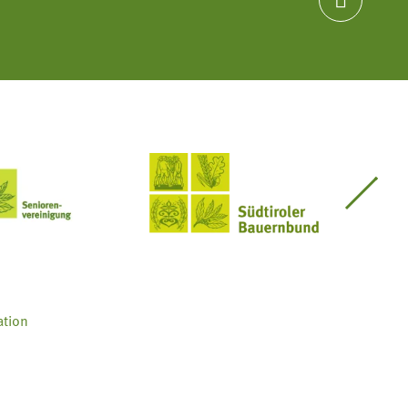

Seniorenvereinigung im SBB
Südtiroler Bauernbund
ation