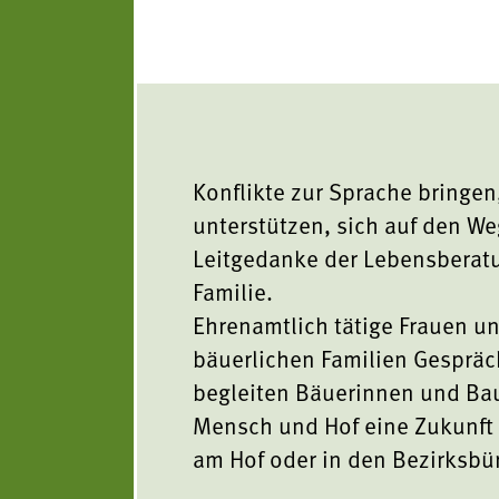
Bezirke und Ortsgruppe
Koch- & Backkurse
Sozialgenossenschaft "
Handarbeits- & Dekorat
- wachsen - leben"
Hof- & Gartenführungen
Berichte und Aktuelles
Konflikte zur Sprache bringen
Produktpräsentationen
unterstützen, sich auf den We
Termine
Leitgedanke der Lebensberatu
Bäuerliche Buffets
Familie.
Mitgliedschaft
Ehrenamtlich tätige Frauen u
Hofgeschichten
bäuerlichen Familien Gespräc
Landessekretariat
begleiten Bäuerinnen und Bau
Mensch und Hof eine Zukunft 
am Hof oder in den Bezirksbü