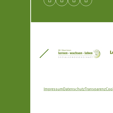




itseinsätze Südtirol
Südtiroler Gärtnervereinigung
Sozialgenossenscha
Impressum
Datenschutz
Transparenz
Cook