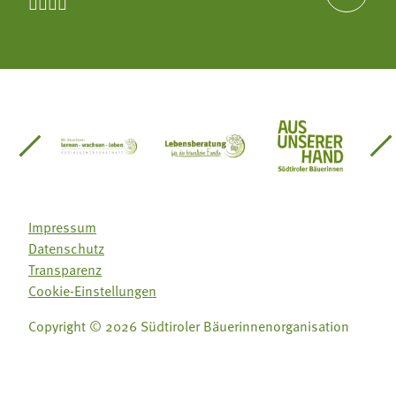




einsätze Südtirol
üdtiroler Gärtnervereinigung
Sozialgenossenschaft Mit Bäuerinnen lernen - w
Lebensberatung für die bäuerlic
Aus unserer 
Impressum
Datenschutz
Transparenz
Cookie-Einstellungen
Copyright © 2026 Südtiroler Bäuerinnenorganisation