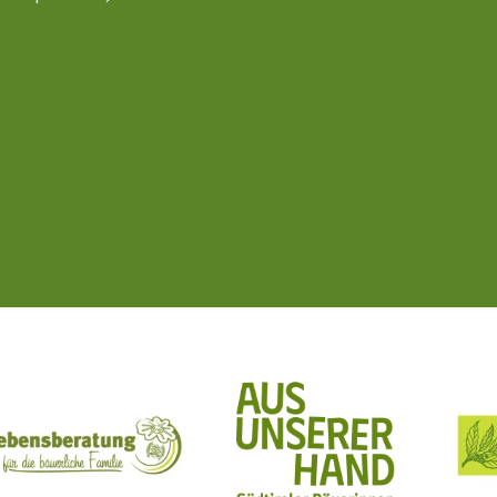
ft Mit Bäuerinnen lernen - wachsen - leben
Lebensberatung für die bäuerliche Familie
Aus unserer Hand