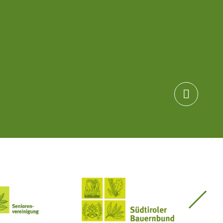

Seniorenvereinigung im SBB
Südtiroler Bauernbund