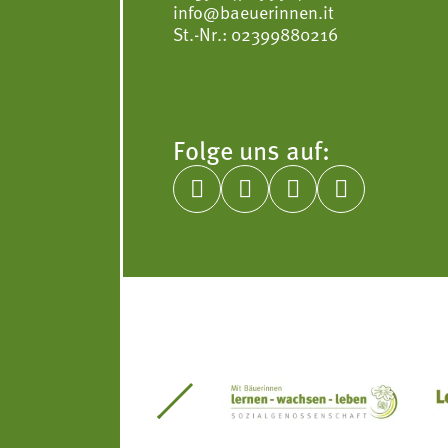
info@baeuerinnen.it
St.-Nr.: 02399880216
Folge uns auf:




itseinsätze Südtirol
Südtiroler Gärtnervereinigung
Sozialgenossenscha