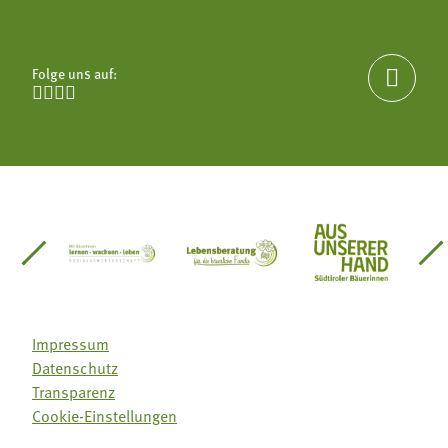
Folge uns auf:





einsätze Südtirol
üdtiroler Gärtnervereinigung
Sozialgenossenschaft Mit Bäuerinnen lernen - w
Lebensberatung für die bäuerlic
Aus unserer 
Impressum
Datenschutz
Transparenz
Cookie-Einstellungen