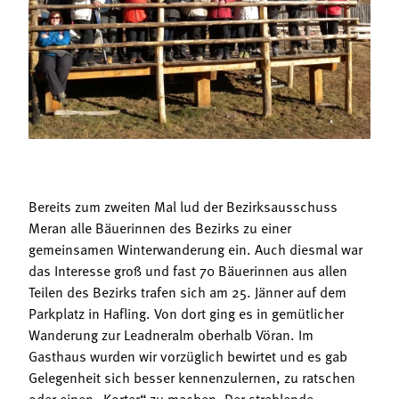
Termine
Bäuerliche Buffets
Mitgliedschaft
Hofgeschichten
Landessekretariat
Bereits zum zweiten Mal lud der Bezirksausschuss
Meran alle Bäuerinnen des Bezirks zu einer
gemeinsamen Winterwanderung ein. Auch diesmal war
das Interesse groß und fast 70 Bäuerinnen aus allen
Teilen des Bezirks trafen sich am 25. Jänner auf dem
Parkplatz in Hafling. Von dort ging es in gemütlicher
Wanderung zur Leadneralm oberhalb Vöran. Im
Gasthaus wurden wir vorzüglich bewirtet und es gab
Gelegenheit sich besser kennenzulernen, zu ratschen
oder einen „Korter“ zu machen. Der strahlende