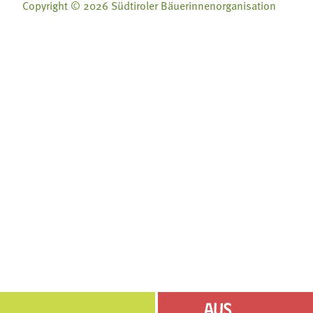
Copyright © 2026 Südtiroler Bäuerinnenorganisation
Folge uns auf:
Folge uns auf:







