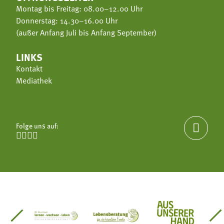
Montag bis Freitag: 08.00–12.00 Uhr
Donnerstag: 14.30–16.00 Uhr
(außer Anfang Juli bis Anfang September)
LINKS
Kontakt
Mediathek
Folge uns auf:





einsätze Südtirol
üdtiroler Gärtnervereinigung
Sozialgenossenschaft Mit Bäuerinnen lernen - w
Lebensberatung für die bäuerlic
Aus unserer 