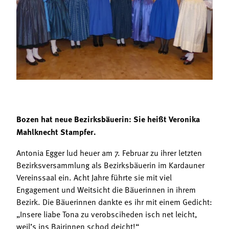
Termine
Bäuerliche Buffets
Mitgliedschaft
Hofgeschichten
Landessekretariat
Bozen hat neue Bezirksbäuerin: Sie heißt Veronika
Mahlknecht Stampfer.
Antonia Egger lud heuer am 7. Februar zu ihrer letzten
Bezirksversammlung als Bezirksbäuerin im Kardauner
Vereinssaal ein. Acht Jahre führte sie mit viel
Engagement und Weitsicht die Bäuerinnen in ihrem
Bezirk. Die Bäuerinnen dankte es ihr mit einem Gedicht:
„Insere liabe Tona zu verobsciheden isch net leicht,
weil’s ins Bairinnen schod deicht!“