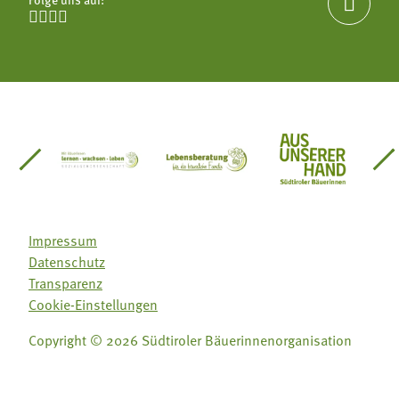





einsätze Südtirol
üdtiroler Gärtnervereinigung
Sozialgenossenschaft Mit Bäuerinnen lernen - w
Lebensberatung für die bäuerlic
Aus unserer 
Impressum
Datenschutz
Transparenz
Cookie-Einstellungen
Copyright © 2026 Südtiroler Bäuerinnenorganisation