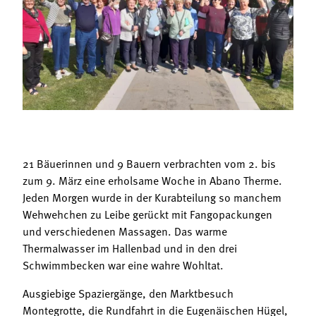
Termine
Bäuerliche Buffets
Mitgliedschaft
Hofgeschichten
Landessekretariat
21 Bäuerinnen und 9 Bauern verbrachten vom 2. bis
zum 9. März eine erholsame Woche in Abano Therme.
Jeden Morgen wurde in der Kurabteilung so manchem
Wehwehchen zu Leibe gerückt mit Fangopackungen
und verschiedenen Massagen. Das warme
Thermalwasser im Hallenbad und in den drei
Schwimmbecken war eine wahre Wohltat.
Ausgiebige Spaziergänge, den Marktbesuch
Montegrotte, die Rundfahrt in die Eugenäischen Hügel,