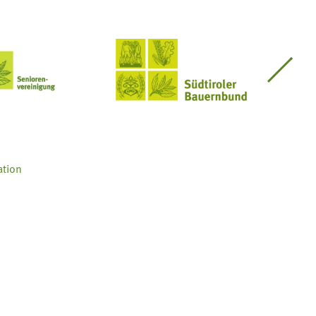
Seniorenvereinigung im SBB
Südtiroler Bauernbund
ation