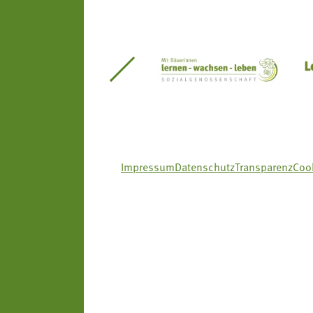
itseinsätze Südtirol
Südtiroler Gärtnervereinigung
Sozialgenossenscha
Impressum
Datenschutz
Transparenz
Cook