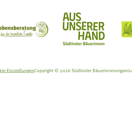
ft Mit Bäuerinnen lernen - wachsen - leben
Lebensberatung für die bäuerliche Familie
Aus unserer Hand
ie-Einstellungen
Copyright © 2026 Südtiroler Bäuerinnenorganis