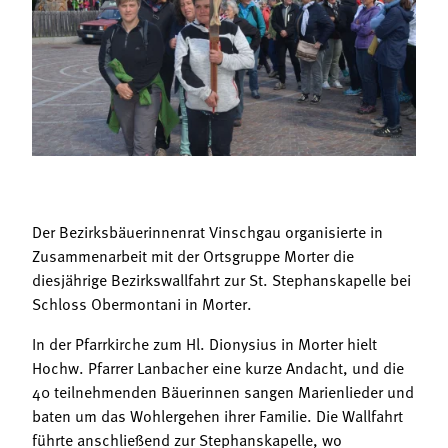
Termine
Bäuerliche Buffets
Mitgliedschaft
Hofgeschichten
Landessekretariat
Der Bezirksbäuerinnenrat Vinschgau organisierte in
Zusammenarbeit mit der Ortsgruppe Morter die
diesjährige Bezirkswallfahrt zur St. Stephanskapelle bei
Schloss Obermontani in Morter.
In der Pfarrkirche zum Hl. Dionysius in Morter hielt
Hochw. Pfarrer Lanbacher eine kurze Andacht, und die
40 teilnehmenden Bäuerinnen sangen Marienlieder und
baten um das Wohlergehen ihrer Familie. Die Wallfahrt
führte anschließend zur Stephanskapelle, wo