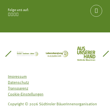
Folge uns auf:





einsätze Südtirol
üdtiroler Gärtnervereinigung
Sozialgenossenschaft Mit Bäuerinnen lernen - w
Lebensberatung für die bäuerlic
Aus unserer 
Impressum
Datenschutz
Transparenz
Cookie-Einstellungen
Copyright © 2026 Südtiroler Bäuerinnenorganisation