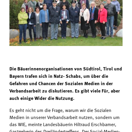
Termine
Bäuerliche Buffets
Mitgliedschaft
Hofgeschichten
Landessekretariat
Die Bäuerinnenorganisationen von Südtirol, Tirol und
Bayern trafen sich in Natz- Schabs, um über die
Gefahren und Chancen der Sozialen Medien in der
Verbandsarbeit zu diskutieren. Es gibt viele Für, aber
auch einige Wider die Nutzung.
Es geht nicht um die Frage, warum wir die Sozialen
Medien in unserer Verbandsarbeit nutzen, sondern um
das WIE, meinte Landesbäuerin Hiltraud Erschbamer,
Gastgeberin des Dreiländertreffens. Der Social-Medien-