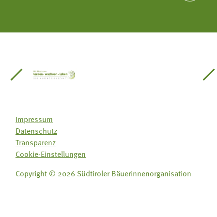
einsätze Südtirol
üdtiroler Gärtnervereinigung
Sozialgenossenschaft Mit Bäuerinnen lernen - w
Lebensberatung für die bäuerlic
Aus unserer 
Impressum
Datenschutz
Transparenz
Cookie-Einstellungen
Copyright © 2026 Südtiroler Bäuerinnenorganisation