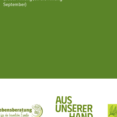
September)
ft Mit Bäuerinnen lernen - wachsen - leben
Lebensberatung für die bäuerliche Familie
Aus unserer Hand