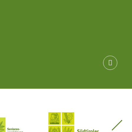

Seniorenvereinigung im SBB
Südtiroler Bauernbund