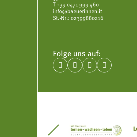
T
+39 0471 999 460
info@baeuerinnen.it
St.-Nr.: 02399880216
Folge uns auf:




itseinsätze Südtirol
Südtiroler Gärtnervereinigung
Sozialgenossenscha