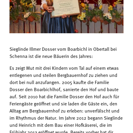
Termine
Bäuerliche Buffets
Mitgliedschaft
Hofgeschichten
Landessekretariat
Sieglinde Illmer Dosser vom Boarbichl in Obertall bei
Schenna ist die neue Bäuerin des Jahres:
Es zeigt Mut mit drei Kindern vom Tal auf einem etwas
entlegenen und steilen Bergbauernhof zu ziehen und
dort bei null anzufangen. 2005 kaufte die Familie
Dosser den Boarbichlhof, sanierte den Hof und baute
auf. Seit 2010 hat die Familie Dosser den Hof auch für
Feriengäste geöffnet und sie laden die Gäste ein, den
Alltag am Bergbauernhof zu erleben: unverfälscht und
im Rhythmus der Natur. Im Jahre 2012 begann Sieglinde
und Heinrich mit dem Bau einer Hofkäserei, die im
Frühjahr 2013 eröffnet wurde. Bereits vorher hat dir