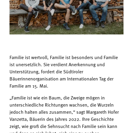
Termine
Bäuerliche Buffets
Mitgliedschaft
Hofgeschichten
Landessekretariat
Familie ist wertvoll, Familie ist besonders und Familie
ist unersetzlich. Sie verdient Anerkennung und
Unterstützung, fordert die Südtiroler
Bäuerinnenorganisation am Internationalen Tag der
Familie am 15. Mai.
„Familie ist wie ein Baum, die Zweige mögen in
unterschiedliche Richtungen wachsen, die Wurzeln
jedoch halten alles zusammen,“ sagt Margareth Hofer
Vanzetta, Bäuerin des Jahres 2022. Ihre Geschichte
zeigt, wie groß die Sehnsucht nach Familie sein kann
und dass es sich lohnt, sich eine zu suchen.