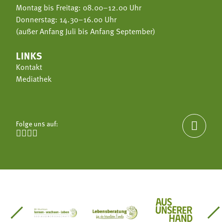
Montag bis Freitag: 08.00–12.00 Uhr
Donnerstag: 14.30–16.00 Uhr
(außer Anfang Juli bis Anfang September)
LINKS
Kontakt
Mediathek
Folge uns auf:





einsätze Südtirol
üdtiroler Gärtnervereinigung
Sozialgenossenschaft Mit Bäuerinnen lernen - w
Lebensberatung für die bäuerlic
Aus unserer 