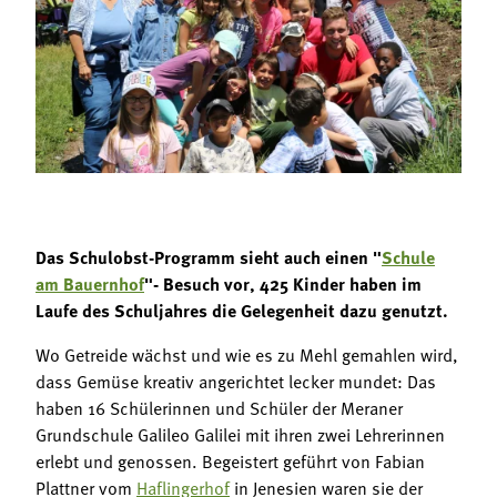
Termine
Bäuerliche Buffets
Mitgliedschaft
Hofgeschichten
Landessekretariat
Das Schulobst-Programm sieht auch einen "
Schule
am Bauernhof
"- Besuch vor, 425 Kinder haben im
Laufe des Schuljahres die Gelegenheit dazu genutzt.
Wo Getreide wächst und wie es zu Mehl gemahlen wird,
dass Gemüse kreativ angerichtet lecker mundet: Das
haben 16 Schülerinnen und Schüler der Meraner
Grundschule Galileo Galilei mit ihren zwei Lehrerinnen
erlebt und genossen. Begeistert geführt von Fabian
Plattner vom
Haflingerhof
in Jenesien waren sie der