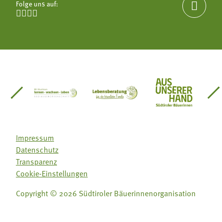
Folge uns auf:





einsätze Südtirol
üdtiroler Gärtnervereinigung
Sozialgenossenschaft Mit Bäuerinnen lernen - w
Lebensberatung für die bäuerlic
Aus unserer 
Impressum
Datenschutz
Transparenz
Cookie-Einstellungen
Copyright © 2026 Südtiroler Bäuerinnenorganisation