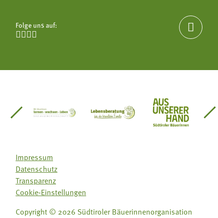
Folge uns auf:





einsätze Südtirol
üdtiroler Gärtnervereinigung
Sozialgenossenschaft Mit Bäuerinnen lernen - w
Lebensberatung für die bäuerlic
Aus unserer 
Impressum
Datenschutz
Transparenz
Cookie-Einstellungen
Copyright © 2026 Südtiroler Bäuerinnenorganisation