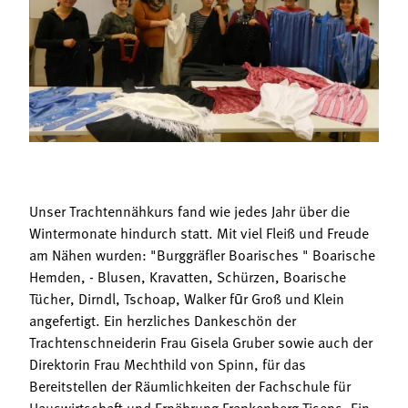
Termine
Bäuerliche Buffets
Mitgliedschaft
Hofgeschichten
Landessekretariat
Unser Trachtennähkurs fand wie jedes Jahr über die
Wintermonate hindurch statt. Mit viel Fleiß und Freude
am Nähen wurden: "Burggräfler Boarisches " Boarische
Hemden, - Blusen, Kravatten, Schürzen, Boarische
Tücher, Dirndl, Tschoap, Walker fūr Groß und Klein
angefertigt. Ein herzliches Dankeschön der
Trachtenschneiderin Frau Gisela Gruber sowie auch der
Direktorin Frau Mechthild von Spinn, für das
Bereitstellen der Räumlichkeiten der Fachschule für
Hauswirtschaft und Ernährung Frankenberg Tisens. Ein