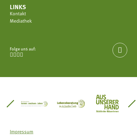
LINKS
Kontakt
Mediathek
Folge uns auf:





einsätze Südtirol
üdtiroler Gärtnervereinigung
Sozialgenossenschaft Mit Bäuerinnen lernen - w
Lebensberatung für die bäuerlic
Aus unserer 
Impressum