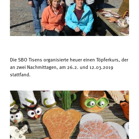
Termine
Bäuerliche Buffets
Mitgliedschaft
Hofgeschichten
Landessekretariat
Die SBO Tisens organisierte heuer einen Töpferkurs, der
an zwei Nachmittagen, am 26.2. und 12.03.2019
stattfand.