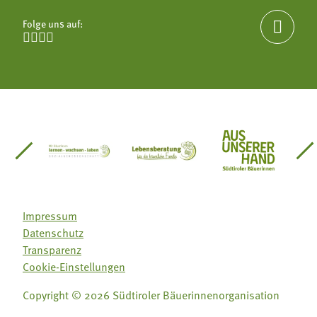
Folge uns auf:





einsätze Südtirol
üdtiroler Gärtnervereinigung
Sozialgenossenschaft Mit Bäuerinnen lernen - w
Lebensberatung für die bäuerlic
Aus unserer 
Impressum
Datenschutz
Transparenz
Cookie-Einstellungen
Copyright © 2026 Südtiroler Bäuerinnenorganisation