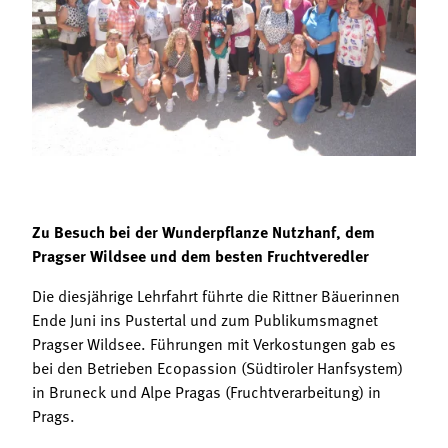
Termine
Bäuerliche Buffets
Mitgliedschaft
Hofgeschichten
Landessekretariat
Zu Besuch bei der Wunderpflanze Nutzhanf, dem
Pragser Wildsee und dem besten Fruchtveredler
Die diesjährige Lehrfahrt führte die Rittner Bäuerinnen
Ende Juni ins Pustertal und zum Publikumsmagnet
Pragser Wildsee. Führungen mit Verkostungen gab es
bei den Betrieben Ecopassion (Südtiroler Hanfsystem)
in Bruneck und Alpe Pragas (Fruchtverarbeitung) in
Prags.