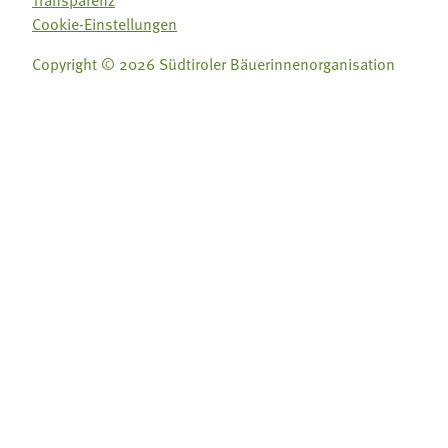
Transparenz
Cookie-Einstellungen
Copyright © 2026 Südtiroler Bäuerinnenorganisation
Folge uns auf:
Folge uns auf:







