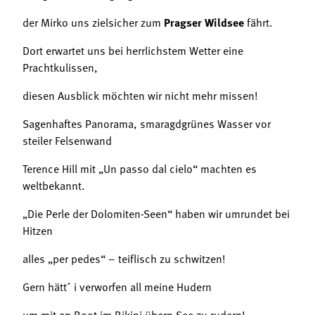
der Mirko uns zielsicher zum
Pragser Wildsee
fährt.
Dort erwartet uns bei herrlichstem Wetter eine
Prachtkulissen,
diesen Ausblick möchten wir nicht mehr missen!
Sagenhaftes Panorama, smaragdgrünes Wasser vor
steiler Felsenwand
Terence Hill mit „Un passo dal cielo“ machten es
weltbekannt.
„Die Perle der Dolomiten-Seen“ haben wir umrundet bei
Hitzen
alles „per pedes“ – teiflisch zu schwitzen!
Gern hätt´ i verworfen all meine Hudern
um mit an Boot im Bikini übern See zu rudern!