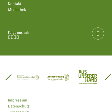
Kontakt
Mediathek
Folge uns auf:





einsätze Südtirol
üdtiroler Gärtnervereinigung
Sozialgenossenschaft Mit Bäuerinnen lernen - w
Lebensberatung für die bäuerlic
Aus unserer 
Impressum
Datenschutz