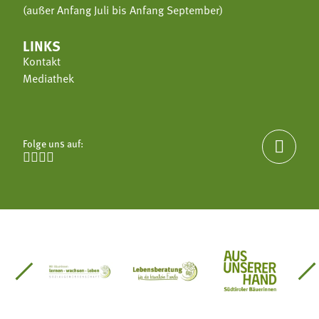
(außer Anfang Juli bis Anfang September)
LINKS
Kontakt
Mediathek
Folge uns auf:





einsätze Südtirol
üdtiroler Gärtnervereinigung
Sozialgenossenschaft Mit Bäuerinnen lernen - w
Lebensberatung für die bäuerlic
Aus unserer 