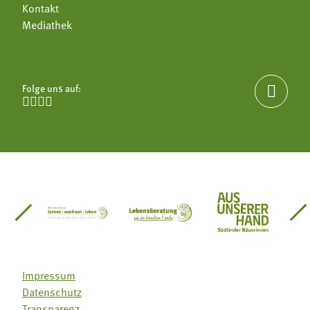
Kontakt
Mediathek
Folge uns auf:





einsätze Südtirol
üdtiroler Gärtnervereinigung
Sozialgenossenschaft Mit Bäuerinnen lernen - w
Lebensberatung für die bäuerlic
Aus unserer 
Impressum
Datenschutz
Transparenz