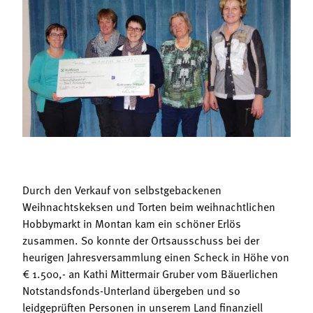
Termine
Bäuerliche Buffets
Mitgliedschaft
Hofgeschichten
Landessekretariat
Durch den Verkauf von selbstgebackenen
Weihnachtskeksen und Torten beim weihnachtlichen
Hobbymarkt in Montan kam ein schöner Erlös
zusammen. So konnte der Ortsausschuss bei der
heurigen Jahresversammlung einen Scheck in Höhe von
€ 1.500,- an Kathi Mittermair Gruber vom Bäuerlichen
Notstandsfonds-Unterland übergeben und so
leidgeprüften Personen in unserem Land finanziell