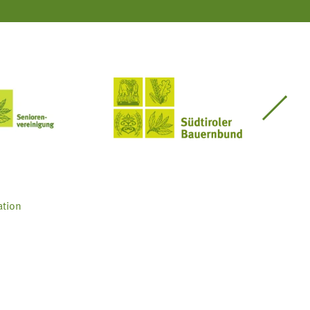
Seniorenvereinigung im SBB
Südtiroler Bauernbund
ation