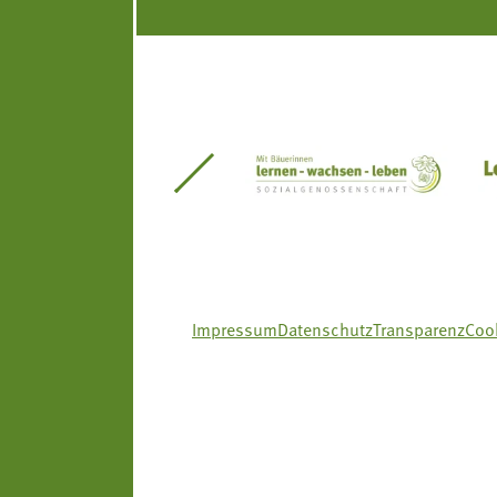
itseinsätze Südtirol
Südtiroler Gärtnervereinigung
Sozialgenossenscha
Impressum
Datenschutz
Transparenz
Cook