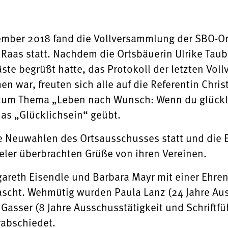
vember 2018 fand die Vollversammlung der SBO-O
 Raas statt. Nachdem die Ortsbäuerin Ulrike Taub
te begrüßt hatte, das Protokoll der letzten Vol
war, freuten sich alle auf die Referentin Christ
um Thema „Leben nach Wunsch: Wenn du glücklich
das „Glücklichsein“ geübt.
e Neuwahlen des Ortsausschusses statt und die 
ler überbrachten Grüße von ihren Vereinen.
areth Eisendle und Barbara Mayr mit einer Ehrenu
scht. Wehmütig wurden Paula Lanz (24 Jahre Aus
Gasser (8 Jahre Ausschusstätigkeit und Schriftfü
rabschiedet.