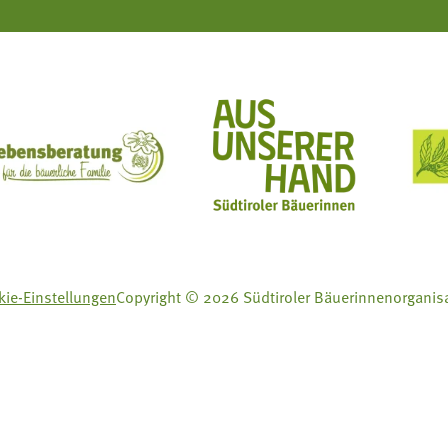
ft Mit Bäuerinnen lernen - wachsen - leben
Lebensberatung für die bäuerliche Familie
Aus unserer Hand
ie-Einstellungen
Copyright © 2026 Südtiroler Bäuerinnenorganis