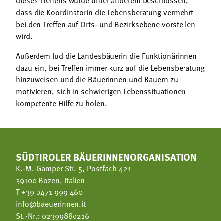
dass die Koordinatorin die Lebensberatung vermehrt
bei den Treffen auf Orts- und Bezirksebene vorstellen
wird.
Außerdem lud die Landesbäuerin die Funktionärinnen
dazu ein, bei Treffen immer kurz auf die Lebensberatung
hinzuweisen und die Bäuerinnen und Bauern zu
motivieren, sich in schwierigen Lebenssituationen
kompetente Hilfe zu holen.
SÜDTIROLER BÄUERINNENORGANISATION
K.-M.-Gamper Str. 5, Postfach 421
39100 Bozen, Italien
T
+39 0471 999 460
info@baeuerinnen.it
St.-Nr.: 02399880216