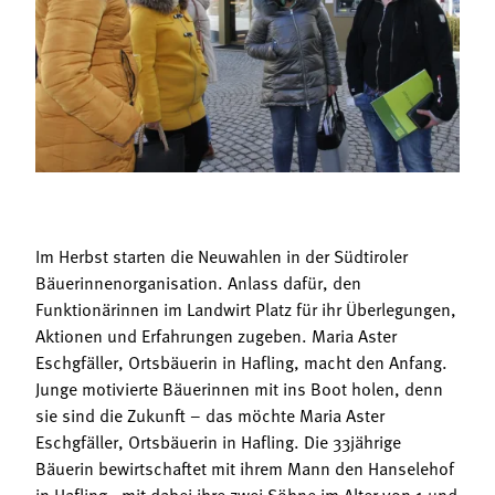
Termine
Bäuerliche Buffets
Mitgliedschaft
Hofgeschichten
Landessekretariat
Im Herbst starten die Neuwahlen in der Südtiroler
Bäuerinnenorganisation. Anlass dafür, den
Funktionärinnen im Landwirt Platz für ihr Überlegungen,
Aktionen und Erfahrungen zugeben. Maria Aster
Eschgfäller, Ortsbäuerin in Hafling, macht den Anfang.
Junge motivierte Bäuerinnen mit ins Boot holen, denn
sie sind die Zukunft – das möchte Maria Aster
Eschgfäller, Ortsbäuerin in Hafling. Die 33jährige
Bäuerin bewirtschaftet mit ihrem Mann den Hanselehof
in Hafling - mit dabei ihre zwei Söhne im Alter von 1 und