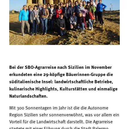
Termine
Bäuerliche Buffets
Mitgliedschaft
Hofgeschichten
Landessekretariat
Bei der SBO-Agrarreise nach Sizilien im November
erkundeten eine 29-köpfige Bäuerinnen-Gruppe die
süditalienische Insel: landwirtschaftliche Betriebe,
kulinarische Highlights, Kulturstätten und einmalige
Naturlandschaften.
Mit 300 Sonnentagen im Jahr ist die die Autonome
Region Sizilien sehr sonnenverwöhnt, was vor allem ein
Vorteil für die Landwirtschaft darstellt. Die Agrarreise
startete mit einer Führung durch die Stadt Palermo,