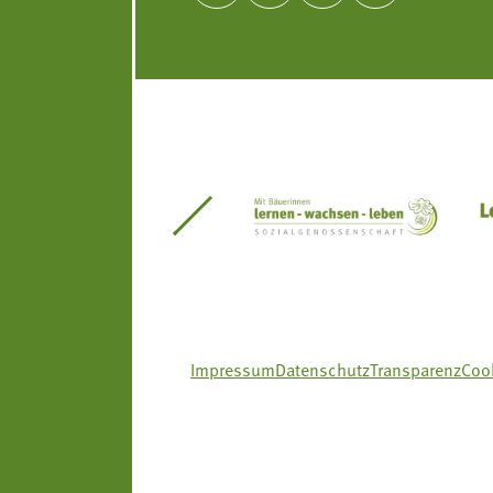
itseinsätze Südtirol
Südtiroler Gärtnervereinigung
Sozialgenossenscha
Impressum
Datenschutz
Transparenz
Cook