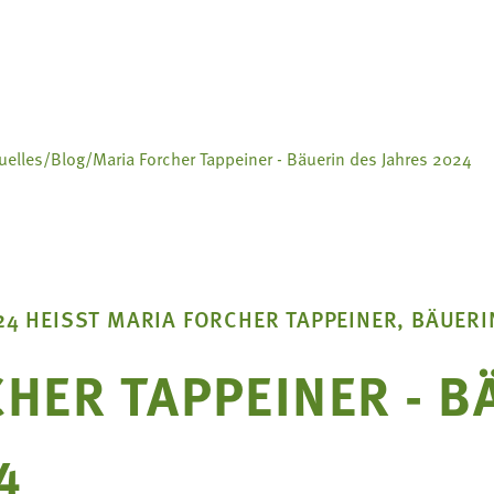
uelles
/
Blog
/
Maria Forcher Tappeiner - Bäuerin des Jahres 2024
N
N
N
AND




24 HEISST MARIA FORCHER TAPPEINER, BÄUERI
rinnen
Über uns
Bäuerin 
Landesbä
Bezirke 
Sozialge
Berichte
Termine
Mitglied
Landesse
Aus- und
Reisean
Lebensb
Rezepte
Bastelan
Gartenti
Aus.unse
Termine
Schulpro
Koch-un
Handarbe
Hof- & G
Produktp
Bäuerlic
Hofgesch
HER TAPPEINER - B
Lebens- 
Landwirt
4
8. Südtir