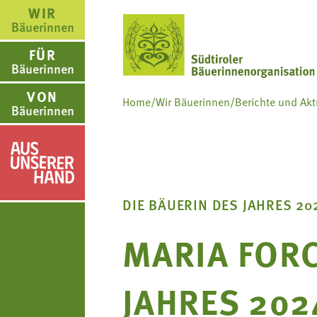
WIR
Bäuerinnen
FÜR
Bäuerinnen
VON
Home
/
Wir Bäuerinnen
/
Berichte und Akt
Bäuerinnen
WIR BÄUERINNE
FÜR BÄUERINNE
VON BÄUERINNE
AUS.UNSERER.H
us.unserer.Hand
DIE BÄUERIN DES JAHRES 20
Über uns
Aus- und Weiterbildung
Rezepte
Aus.unserer.Hand-Bäue
MARIA FORC
Bäuerin des Jahres
Reiseangebote
Bastelanleitungen
Termine
JAHRES 202
Landesbäuerinnenrat
Lebensberatung
Gartentipps
Schulprojekte