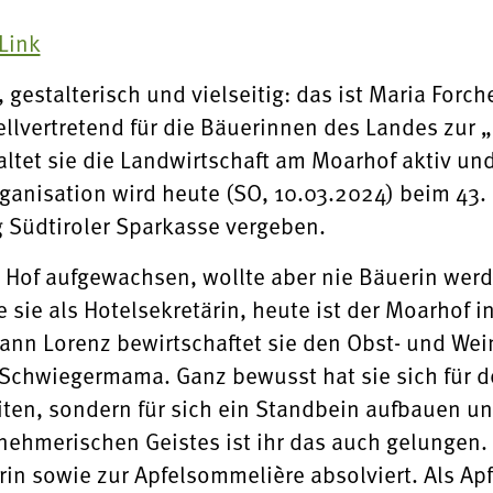
Link
gestalterisch und vielseitig: das ist Maria Forc
llvertretend für die Bäuerinnen des Landes zur „
altet sie die Landwirtschaft am Moarhof aktiv un
ganisation wird heute (SO, 10.03.2024) beim 43
g Südtiroler Sparkasse vergeben.
m Hof aufgewachsen, wollte aber nie Bäuerin wer
 sie als Hotelsekretärin, heute ist der Moarhof in
n Lorenz bewirtschaftet sie den Obst- und Wein
e Schwiegermama. Ganz bewusst hat sie sich für d
eiten, sondern für sich ein Standbein aufbauen 
nehmerischen Geistes ist ihr das auch gelungen. 
rin sowie zur Apfelsommelière absolviert. Als Ap