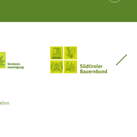
Seniorenvereinigung im SBB
Südtiroler Bauernbund
ation