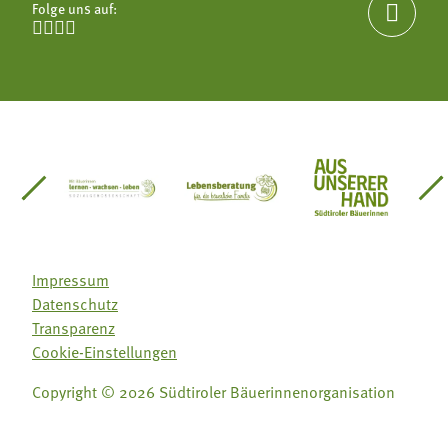
Folge uns auf:





einsätze Südtirol
üdtiroler Gärtnervereinigung
Sozialgenossenschaft Mit Bäuerinnen lernen - w
Lebensberatung für die bäuerlic
Aus unserer 
Impressum
Datenschutz
Transparenz
Cookie-Einstellungen
Folge uns auf:
Folge uns auf:
Copyright © 2026 Südtiroler Bäuerinnenorganisation







