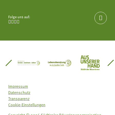
Folge uns auf:





einsätze Südtirol
üdtiroler Gärtnervereinigung
Sozialgenossenschaft Mit Bäuerinnen lernen - w
Lebensberatung für die bäuerlic
Aus unserer 
Impressum
Datenschutz
Transparenz
Cookie-Einstellungen