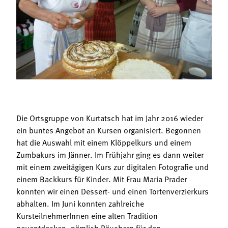
Termine
Bäuerliche Buffets
Mitgliedschaft
Hofgeschichten
Landessekretariat
Die Ortsgruppe von Kurtatsch hat im Jahr 2016 wieder
ein buntes Angebot an Kursen organisiert. Begonnen
hat die Auswahl mit einem Klöppelkurs und einem
Zumbakurs im Jänner. Im Frühjahr ging es dann weiter
mit einem zweitägigen Kurs zur digitalen Fotografie und
einem Backkurs für Kinder. Mit Frau Maria Prader
konnten wir einen Dessert- und einen Tortenverzierkurs
abhalten. Im Juni konnten zahlreiche
KursteilnehmerInnen eine alten Tradition
neuentdecken, nämlich Räuchern für den