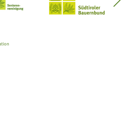
Seniorenvereinigung im SBB
Südtiroler Bauernbund
ation