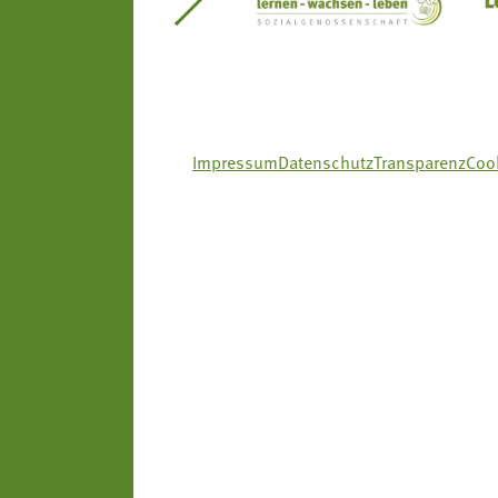
itseinsätze Südtirol
Südtiroler Gärtnervereinigung
Sozialgenossenscha
Impressum
Datenschutz
Transparenz
Cook