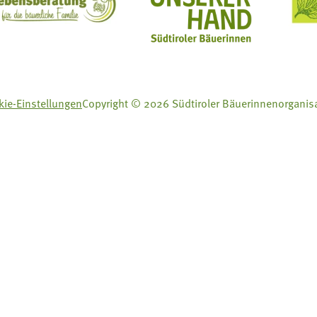
ft Mit Bäuerinnen lernen - wachsen - leben
Lebensberatung für die bäuerliche Familie
Aus unserer Hand
ie-Einstellungen
Copyright © 2026 Südtiroler Bäuerinnenorganis