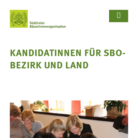















Wir Bäuerinnen
Für Bäuerinnen
Von Bäuerinnen
Aus.unserer.Hand-Bäuerinnen
Aus.unserer.Hand-Bäuerinnen
Termine
Schulprojekte
Koch- & Backkurse
Handarbeits- & Dekorationskurse
Hof- & Gartenführungen
Produktpräsentationen & Verkostungen
Bäuerliche Buffets
Hofgeschichten
Wir Bäuerinnen

KANDIDATINNEN FÜR SBO-
Termine
Für Bäuerinnen
Über uns
Aus- und Weiterbildung
Rezepte

BEZIRK UND LAND
Bäuerin des Jahres
Reiseangebote
Bastelanleitungen
Schulprojekte
Von Bäuerinnen

Landesbäuerinnenrat
Lebensberatung
Gartentipps
Koch- & Backkurse
Bezirke und Ortsgruppen
Handarbeits- & Dekorationskurse
Sozialgenossenschaft "Mit Bäuerinnen lernen -
wachsen - leben"
Hof- & Gartenführungen
Berichte und Aktuelles
Produktpräsentationen & Verkostungen