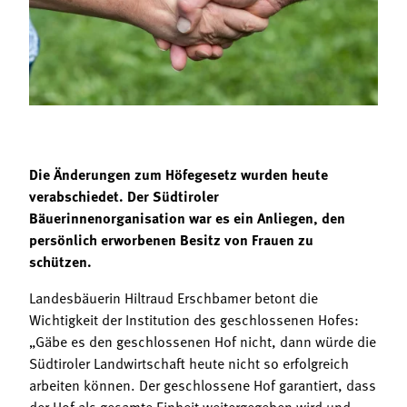
Termine
Bäuerliche Buffets
Mitgliedschaft
Hofgeschichten
Landessekretariat
Die Änderungen zum Höfegesetz wurden heute
verabschiedet. Der Südtiroler
Bäuerinnenorganisation war es ein Anliegen, den
persönlich erworbenen Besitz von Frauen zu
schützen.
Landesbäuerin Hiltraud Erschbamer betont die
Wichtigkeit der Institution des geschlossenen Hofes:
„Gäbe es den geschlossenen Hof nicht, dann würde die
Südtiroler Landwirtschaft heute nicht so erfolgreich
arbeiten können. Der geschlossene Hof garantiert, dass
der Hof als gesamte Einheit weitergegeben wird und