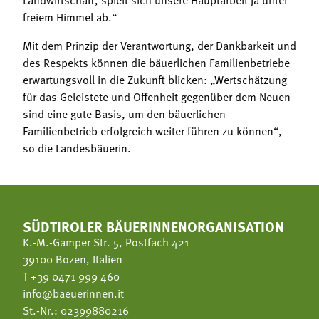
freiem Himmel ab.“
Mit dem Prinzip der Verantwortung, der Dankbarkeit und
des Respekts können die bäuerlichen Familienbetriebe
erwartungsvoll in die Zukunft blicken: „Wertschätzung
für das Geleistete und Offenheit gegenüber dem Neuen
sind eine gute Basis, um den bäuerlichen
Familienbetrieb erfolgreich weiter führen zu können“,
so die Landesbäuerin.
SÜDTIROLER BÄUERINNENORGANISATION
K.-M.-Gamper Str. 5, Postfach 421
39100 Bozen, Italien
T
+39 0471 999 460
info@baeuerinnen.it
St.-Nr.: 02399880216