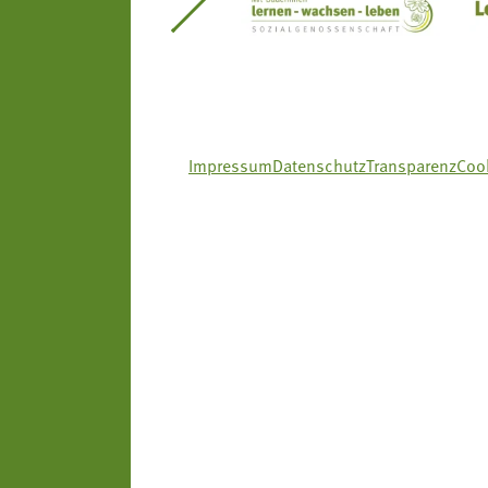
itseinsätze Südtirol
Südtiroler Gärtnervereinigung
Sozialgenossenscha
Impressum
Datenschutz
Transparenz
Cook