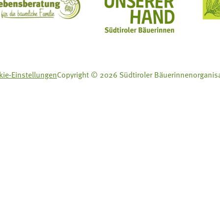
ft Mit Bäuerinnen lernen - wachsen - leben
Lebensberatung für die bäuerliche Familie
Aus unserer Hand
ie-Einstellungen
Copyright © 2026 Südtiroler Bäuerinnenorganis