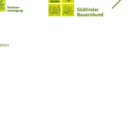
Seniorenvereinigung im SBB
Südtiroler Bauernbund
ation