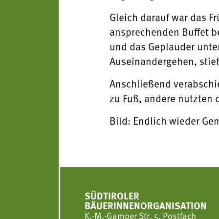
Gleich darauf war das F
ansprechenden Buffet be
und das Geplauder unter
Auseinandergehen, stieß
Anschließend verabschie
zu Fuß, andere nutzten de
Bild: Endlich wieder Ge
SÜDTIROLER
BÄUERINNENORGANISATION
K.-M.-Gamper Str. 5, Postfach