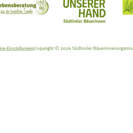
ft Mit Bäuerinnen lernen - wachsen - leben
Lebensberatung für die bäuerliche Familie
Aus unserer Hand
ie-Einstellungen
Copyright © 2026 Südtiroler Bäuerinnenorganis