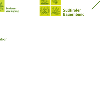
Seniorenvereinigung im SBB
Südtiroler Bauernbund
ation