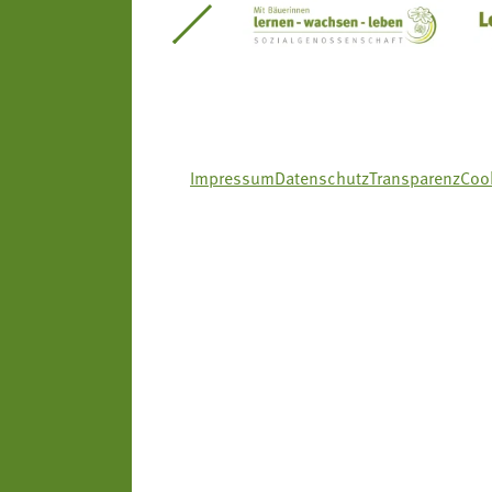
itseinsätze Südtirol
Südtiroler Gärtnervereinigung
Sozialgenossenscha
Impressum
Datenschutz
Transparenz
Cook