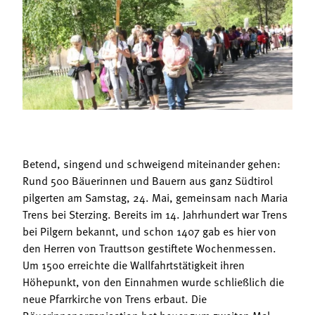
Termine
Bäuerliche Buffets
Mitgliedschaft
Hofgeschichten
Landessekretariat
Betend, singend und schweigend miteinander gehen:
Rund 500 Bäuerinnen und Bauern aus ganz Südtirol
pilgerten am Samstag, 24. Mai, gemeinsam nach Maria
Trens bei Sterzing. Bereits im 14. Jahrhundert war Trens
bei Pilgern bekannt, und schon 1407 gab es hier von
den Herren von Trauttson gestiftete Wochenmessen.
Um 1500 erreichte die Wallfahrtstätigkeit ihren
Höhepunkt, von den Einnahmen wurde schließlich die
neue Pfarrkirche von Trens erbaut. Die
Bäuerinnenorganisation hat heuer zum zweiten Mal