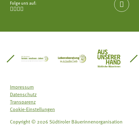
Folge uns auf:





einsätze Südtirol
üdtiroler Gärtnervereinigung
Sozialgenossenschaft Mit Bäuerinnen lernen - w
Lebensberatung für die bäuerlic
Aus unserer 
Impressum
Datenschutz
Transparenz
Cookie-Einstellungen
Copyright © 2026 Südtiroler Bäuerinnenorganisation