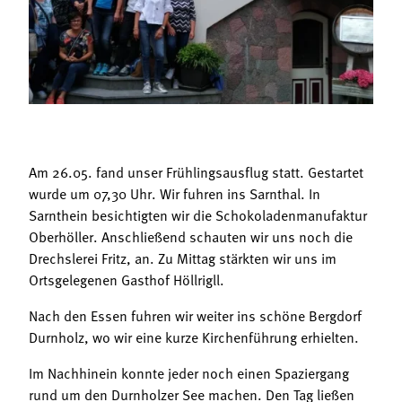
Termine
Bäuerliche Buffets
Mitgliedschaft
Hofgeschichten
Landessekretariat
Am 26.05. fand unser Frühlingsausflug statt. Gestartet
wurde um 07,30 Uhr. Wir fuhren ins Sarnthal. In
Sarnthein besichtigten wir die Schokoladenmanufaktur
Oberhöller. Anschließend schauten wir uns noch die
Drechslerei Fritz, an. Zu Mittag stärkten wir uns im
Ortsgelegenen Gasthof Höllrigll.
Nach den Essen fuhren wir weiter ins schöne Bergdorf
Durnholz, wo wir eine kurze Kirchenführung erhielten.
Im Nachhinein konnte jeder noch einen Spaziergang
rund um den Durnholzer See machen. Den Tag ließen