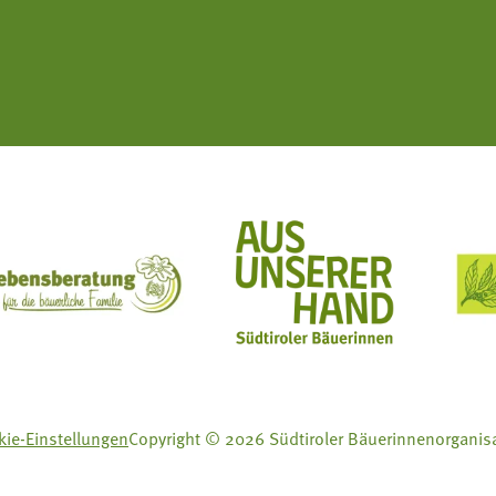
ft Mit Bäuerinnen lernen - wachsen - leben
Lebensberatung für die bäuerliche Familie
Aus unserer Hand
ie-Einstellungen
Copyright © 2026 Südtiroler Bäuerinnenorganis