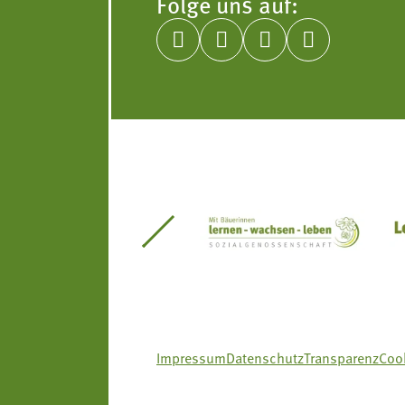
Folge uns auf:




itseinsätze Südtirol
Südtiroler Gärtnervereinigung
Sozialgenossenscha
Impressum
Datenschutz
Transparenz
Cook