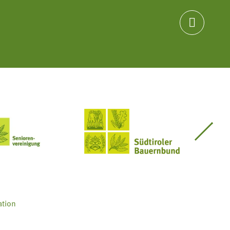

Seniorenvereinigung im SBB
Südtiroler Bauernbund
ation