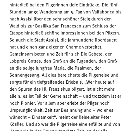
hinterließ bei den Pilgerinnen tiefe Eindrücke. Die fünf
Stunden lange Wanderung am 5. Tag von Valfabbrica bis
nach Assisi über den sehr schöner Steig durch den
Wald bis zur Basilika San Francesco zum Schluss der
Etappe hinterließ schöne Impressionen bei den Pilgern.
So auch die Stadt Assisi, die Jahrhunderte überdauert
hat und einen ganz eigenen Charme verbreitet.
Gemeinsam beten und Zeit für sich Die Gebete, den
Lobpreis Gottes, den Gruß an die Tugenden, den Gruß
an die selige Jungfrau Maria, die Psalmen, der
Sonnengesang: All dies bereicherte die Pilgerreise und
sorgte für ein tiefgreifendes Erlebnis. „Wer heute auf
den Spuren des Hl. Franziskus pilgert, ist nicht mehr
allein, es ist Teil der Gemeinschaft – und trotzdem ist er
noch Pionier. Vor allem aber erlebt der Pilger noch
Ursprünglichkeit, Zeit zur Besinnung und – wo er es
wünscht – Einsamkeit“, meint der Reiseleiter Peter
Kösller. Und so war die Pilgerreise eine erfüllte und von
Harmonie in der Gruppe geprägte Zeit, an der alle