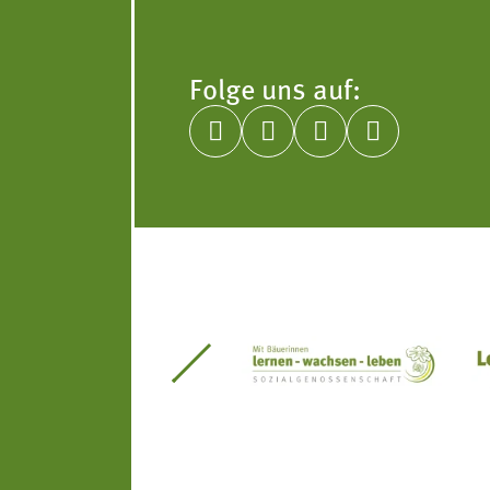
Folge uns auf:




itseinsätze Südtirol
Südtiroler Gärtnervereinigung
Sozialgenossenscha