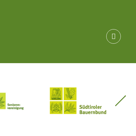

Seniorenvereinigung im SBB
Südtiroler Bauernbund