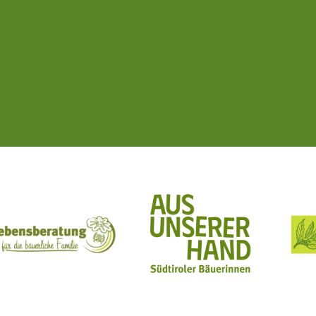
ft Mit Bäuerinnen lernen - wachsen - leben
Lebensberatung für die bäuerliche Familie
Aus unserer Hand