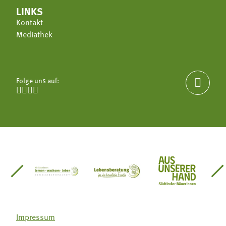
LINKS
Kontakt
Mediathek
Folge uns auf:





einsätze Südtirol
üdtiroler Gärtnervereinigung
Sozialgenossenschaft Mit Bäuerinnen lernen - w
Lebensberatung für die bäuerlic
Aus unserer 
Impressum