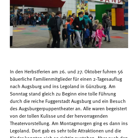
Termine
Bäuerliche Buffets
Mitgliedschaft
Hofgeschichten
Landessekretariat
In den Herbstferien am 26. und 27. Oktober fuhren 56
bäuerliche Familienmitglieder für einen 2-Tagesauflug
nach Augsburg und ins Legoland in Günzburg. Am
Sonntag stand gleich zu Beginn eine tolle Führung
durch die reiche Fuggerstadt Augsburg und ein Besuch
des Augsburgerpuppentheater an. Alle waren begeistert
von der tollen Kulisse und der hervorragenden
Theatervorstellung. Am Montagmorgen ging es dann ins
Legoland. Dort gab es sehr tolle Attraktionen und die
Kinder konnten sich so richtig austoben. Aber auch den