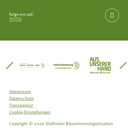
Folge uns auf:





einsätze Südtirol
üdtiroler Gärtnervereinigung
Sozialgenossenschaft Mit Bäuerinnen lernen - w
Lebensberatung für die bäuerlic
Aus unserer 
Impressum
Datenschutz
Transparenz
Cookie-Einstellungen
Copyright © 2026 Südtiroler Bäuerinnenorganisation