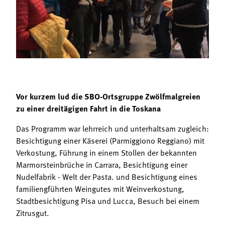
Termine
Bäuerliche Buffets
Mitgliedschaft
Hofgeschichten
Landessekretariat
Vor kurzem lud die SBO-Ortsgruppe Zwölfmalgreien
zu einer dreitägigen Fahrt in die Toskana
Das Programm war lehrreich und unterhaltsam zugleich:
Besichtigung einer Käserei (Parmiggiono Reggiano) mit
Verkostung, Führung in einem Stollen der bekannten
Marmorsteinbrüche in Carrara, Besichtigung einer
Nudelfabrik - Welt der Pasta. und Besichtigung eines
familiengführten Weingutes mit Weinverkostung,
Stadtbesichtigung Pisa und Lucca, Besuch bei einem
Zitrusgut.