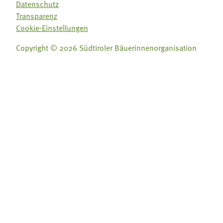
Datenschutz
Transparenz
Cookie-Einstellungen
Copyright © 2026 Südtiroler Bäuerinnenorganisation
Folge uns auf:
Folge uns auf: