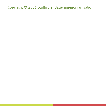
Copyright © 2026 Südtiroler Bäuerinnenorganisation
Folge uns auf:
Folge uns auf:







