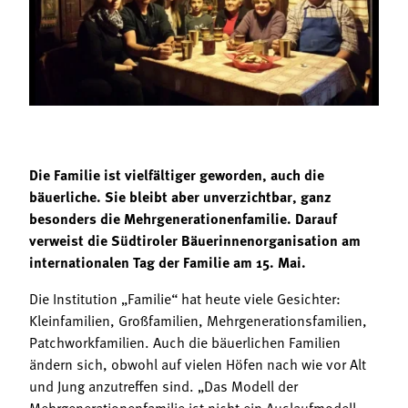
Termine
Bäuerliche Buffets
Mitgliedschaft
Hofgeschichten
Landessekretariat
Die Familie ist vielfältiger geworden, auch die
bäuerliche. Sie bleibt aber unverzichtbar, ganz
besonders die Mehrgenerationenfamilie. Darauf
verweist die Südtiroler Bäuerinnenorganisation am
internationalen Tag der Familie am 15. Mai.
Die Institution „Familie“ hat heute viele Gesichter:
Kleinfamilien, Großfamilien, Mehrgenerationsfamilien,
Patchworkfamilien. Auch die bäuerlichen Familien
ändern sich, obwohl auf vielen Höfen nach wie vor Alt
und Jung anzutreffen sind. „Das Modell der
Mehrgenerationenfamilie ist nicht ein Auslaufmodell,