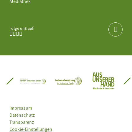
Mediathek
Folge uns auf:





einsätze Südtirol
üdtiroler Gärtnervereinigung
Sozialgenossenschaft Mit Bäuerinnen lernen - w
Lebensberatung für die bäuerlic
Aus unserer 
Impressum
Datenschutz
Transparenz
Cookie-Einstellungen