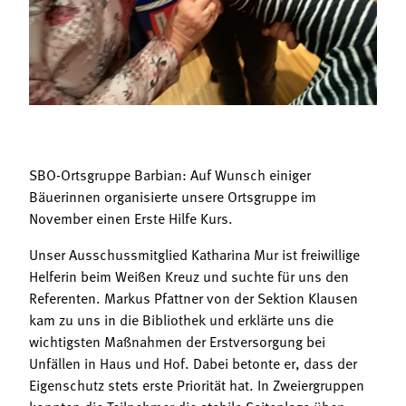
Termine
Bäuerliche Buffets
Mitgliedschaft
Hofgeschichten
Landessekretariat
SBO-Ortsgruppe Barbian: Auf Wunsch einiger
Bäuerinnen organisierte unsere Ortsgruppe im
November einen Erste Hilfe Kurs.
Unser Ausschussmitglied Katharina Mur ist freiwillige
Helferin beim Weißen Kreuz und suchte für uns den
Referenten. Markus Pfattner von der Sektion Klausen
kam zu uns in die Bibliothek und erklärte uns die
wichtigsten Maßnahmen der Erstversorgung bei
Unfällen in Haus und Hof. Dabei betonte er, dass der
Eigenschutz stets erste Priorität hat. In Zweiergruppen
konnten die Teilnehmer die stabile Seitenlage üben,