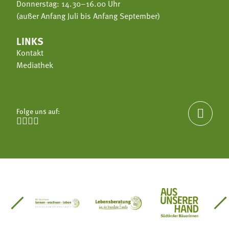
Donnerstag: 14.30–16.00 Uhr
(außer Anfang Juli bis Anfang September)
LINKS
Kontakt
Mediathek
Folge uns auf:





einsätze Südtirol
üdtiroler Gärtnervereinigung
Sozialgenossenschaft Mit Bäuerinnen lernen - w
Lebensberatung für die bäuerlic
Aus unserer 