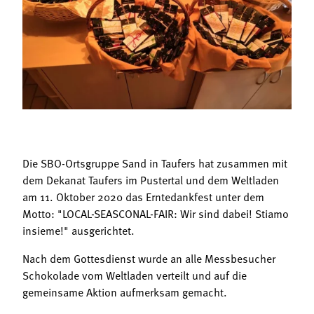
Termine
Bäuerliche Buffets
Mitgliedschaft
Hofgeschichten
Landessekretariat
Die SBO-Ortsgruppe Sand in Taufers hat zusammen mit
dem Dekanat Taufers im Pustertal und dem Weltladen
am 11. Oktober 2020 das Erntedankfest unter dem
Motto: "LOCAL-SEASCONAL-FAIR: Wir sind dabei! Stiamo
insieme!" ausgerichtet.
Nach dem Gottesdienst wurde an alle Messbesucher
Schokolade vom Weltladen verteilt und auf die
gemeinsame Aktion aufmerksam gemacht.