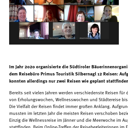
Termine
Bäuerliche Buffets
Mitgliedschaft
Hofgeschichten
Landessekretariat
Im Jahr 2020 organisierte die Südtiroler Bäuerinnenorgan
dem Reisebüro Primus Touristik Silbernagl 12 Reisen: Au
konnten allerdings nur zwei Reisen wie geplant stattfinden
Bereits seit vielen Jahren werden verschiedenste Reisen für
von Erholungswochen, Wellnesswochen und Städtereise bis 
Die Vielfalt der Reisen findet immer großen Anklang. Aufgr
mussten im letzten Jahr die meisten Reisen verschoben bez
Einzig die Wellnessreise im Jänner und die Meerwoche im Au
stattfinden. Beim Online-Treffen der Reisebegleiterinnen im 