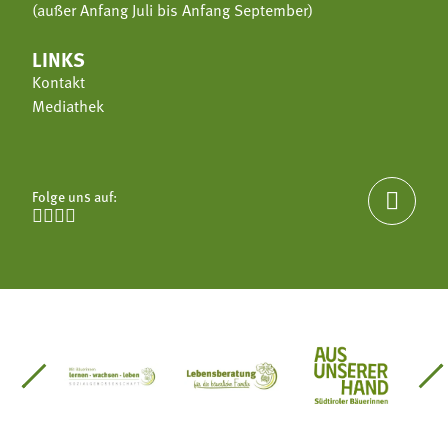
(außer Anfang Juli bis Anfang September)
LINKS
Kontakt
Mediathek
Folge uns auf:





einsätze Südtirol
üdtiroler Gärtnervereinigung
Sozialgenossenschaft Mit Bäuerinnen lernen - w
Lebensberatung für die bäuerlic
Aus unserer 