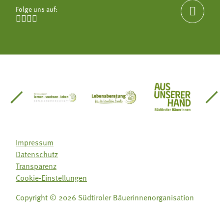
Folge uns auf:





einsätze Südtirol
üdtiroler Gärtnervereinigung
Sozialgenossenschaft Mit Bäuerinnen lernen - w
Lebensberatung für die bäuerlic
Aus unserer 
Impressum
Datenschutz
Transparenz
Cookie-Einstellungen
Copyright © 2026 Südtiroler Bäuerinnenorganisation